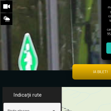
ma
c
t
car
95
IA BILET!