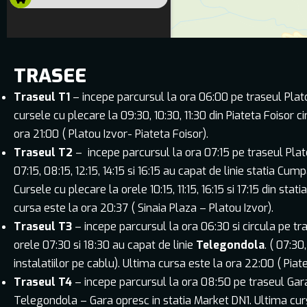
TRASEE
Traseul T1
– incepe parcursul la ora 06:00 pe traseul Plato
cursele cu plecare la 09:30, 10:30, 11:30 din Piateta Foisor c
ora 21:00 ( Platou Izvor- Piateta Foisor).
Traseul T2
– incepe parcursul la ora 07:15 pe traseul Plat
07:15, 08:15, 12:15, 14:15 si 16:15 au capat de linie statia Cump
Cursele cu plecare la orele 10:15, 11:15, 16:15 si 17:15 din sta
cursa este la ora 20:37 ( Sinaia Plaza – Platou Izvor).
Traseul T3
– incepe parcursul la ora 06:30 si circula pe tra
orele 07:30 si 18:30 au capat de linie
Telegondola
. ( 07:30
instalatiilor pe cablu). Ultima cursa este la ora 22:00 ( Piat
Traseul T4
– incepe parcursul la ora 08:50 pe traseul Gar
Telegondola – Gara opresc in statia Market DN1. Ultima curs