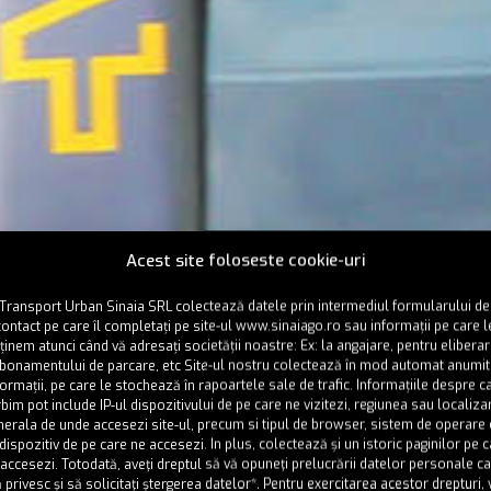
Acest site foloseste cookie-uri
Transport Urban Sinaia SRL colectează datele prin intermediul formularului de
contact pe care îl completați pe site-ul www.sinaiago.ro sau informații pe care l
ținem atunci când vă adresați societății noastre: Ex: la angajare, pentru elibera
bonamentului de parcare, etc Site-ul nostru colectează în mod automat anumi
formații, pe care le stochează în rapoartele sale de trafic. Informațiile despre c
bim pot include IP-ul dispozitivului de pe care ne vizitezi, regiunea sau localiza
nerala de unde accesezi site-ul, precum si tipul de browser, sistem de operare 
dispozitiv de pe care ne accesezi. In plus, colectează și un istoric paginilor pe 
 accesezi. Totodată, aveţi dreptul să vă opuneţi prelucrării datelor personale c
 privesc şi să solicitaţi ştergerea datelor*. Pentru exercitarea acestor drepturi, 