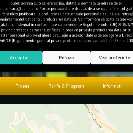
puteţi adresa cu o cerere scrisă, datată şi semnată la adresa de e-
il:contact@tusinaia.ro. *orice persoană are dreptul de a se opune, în mod grat
şi fără nicio justificare, la prelucrarea datelor sale personale sau de a-și retrag
onsimțământul dat pentru prelucrarea datelor. Vă informăm că toate datele vor 
ratate confidențial în conformitate cu prevederile Regulamentului (UE) 2016/67
privind protecția persoanelor fizice în ceea ce privește prelucrarea datelor cu
acter personal și privind libera circulație a acestor date și de abrogare a Directi
/46/CE (Regulamentul general privind protecția datelor, aplicabil din 25 mai 201
Accepta
Refuza
Vezi preferinte
Trasee
Tarife & Program
Informatii