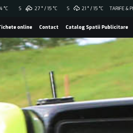
4 °C
S
27 °
15 °
C
S
21 °
15 °
C
TARIFE & 
Tichete online
Contact
Catalog Spatii Publicitare