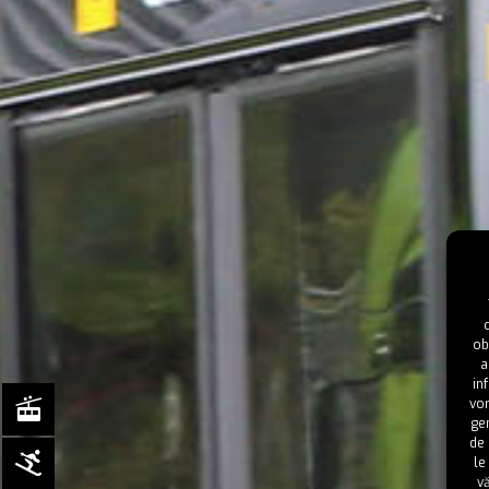
ob
a
in
vor
ge
de 
le
vă