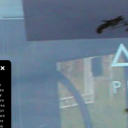
e
rea
te
are
rea
ori
care
are
vă