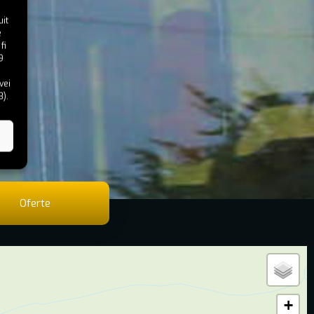
uit
e
fi
9
vei
8).
Oferte