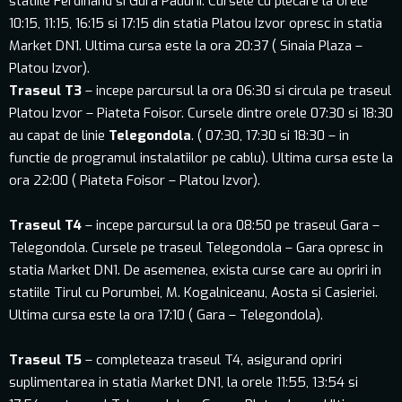
statiile Ferdinand si Gura Padurii. Cursele cu plecare la orele
10:15, 11:15, 16:15 si 17:15 din statia Platou Izvor opresc in statia
Market DN1. Ultima cursa este la ora 20:37 ( Sinaia Plaza –
Platou Izvor).
Traseul T3
– incepe parcursul la ora 06:30 si circula pe traseul
Platou Izvor – Piateta Foisor. Cursele dintre orele 07:30 si 18:30
au capat de linie
Telegondola
. ( 07:30, 17:30 si 18:30 – in
functie de programul instalatiilor pe cablu). Ultima cursa este la
ora 22:00 ( Piateta Foisor – Platou Izvor).
Traseul T4
– incepe parcursul la ora 08:50 pe traseul Gara –
Telegondola. Cursele pe traseul Telegondola – Gara opresc in
statia Market DN1. De asemenea, exista curse care au opriri in
statiile Tirul cu Porumbei, M. Kogalniceanu, Aosta si Casieriei.
Ultima cursa este la ora 17:10 ( Gara – Telegondola).
Traseul T5
– completeaza traseul T4, asigurand opriri
suplimentarea in statia Market DN1, la orele 11:55, 13:54 si