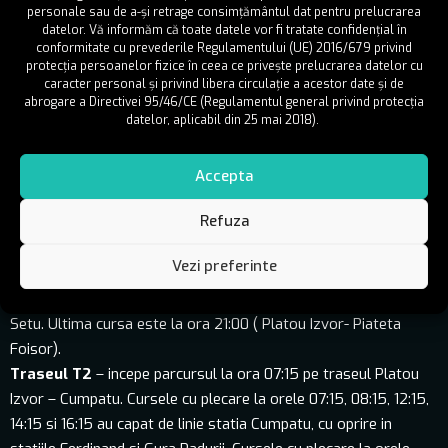
personale sau de a-și retrage consimțământul dat pentru prelucrarea
datelor. Vă informăm că toate datele vor fi tratate confidențial în
Abonament* 5 calatorii
15 lei
conformitate cu prevederile Regulamentului (UE) 2016/679 privind
protecția persoanelor fizice în ceea ce privește prelucrarea datelor cu
Abonament* 10 calatorii
30 lei
caracter personal și privind libera circulație a acestor date și de
abrogare a Directivei 95/46/CE (Regulamentul general privind protecția
datelor, aplicabil din 25 mai 2018).
Abonament* Adult
75 lei
Accepta
*Cardul pentru abonament are un cost suplimentar de 5 lei.
PROGRAM:
Refuza
Traseul T1
– incepe parcursul la ora 06:00 pe traseul Platou
Vezi preferinte
Izvor – Piateta Foisor. Sambata si duminica, cursele cu plecare
la 09:30, 10:30, 11:30 din Piateta Foisor circula pana la Cimitirul
Setu. Ultima cursa este la ora 21:00 ( Platou Izvor- Piateta
Foisor).
Traseul T2
– incepe parcursul la ora 07:15 pe traseul Platou
Izvor – Cumpatu. Cursele cu plecare la orele 07:15, 08:15, 12:15,
14:15 si 16:15 au capat de linie statia Cumpatu, cu oprire in