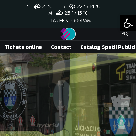
S
21 °C
S
22 °
14 °
C
M
25 °
15 °
C
Open
TARIFE & PROGRAM
Tichete online
Contact
Catalog Spatii Public