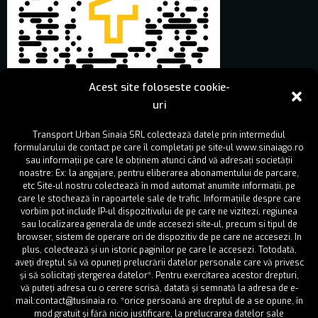
Acest site foloseste cookie-
uri
IA BILET!
Transport Urban Sinaia SRL colectează datele prin intermediul
formularului de contact pe care îl completați pe site-ul www.sinaiago.ro
Bilete si abonamente
Pret
sau informații pe care le obținem atunci când vă adresați societății
noastre: Ex: la angajare, pentru eliberarea abonamentului de parcare,
etc Site-ul nostru colectează în mod automat anumite informații, pe
Bilet 1 calatorie
3 lei
care le stochează în rapoartele sale de trafic. Informațiile despre care
vorbim pot include IP-ul dispozitivului de pe care ne vizitezi, regiunea
Bilet 2 calatorii
6 lei
sau localizarea generala de unde accesezi site-ul, precum si tipul de
browser, sistem de operare ori de dispozitiv de pe care ne accesezi. In
plus, colectează și un istoric paginilor pe care le accesezi. Totodată,
Bilet 3 calatorii
9 lei
aveţi dreptul să vă opuneţi prelucrării datelor personale care vă privesc
şi să solicitaţi ştergerea datelor*. Pentru exercitarea acestor drepturi,
Bilet 4 calatorii
12 lei
vă puteţi adresa cu o cerere scrisă, datată şi semnată la adresa de e-
mail:contact@tusinaia.ro. *orice persoană are dreptul de a se opune, în
Abonament* 1 zi – 3 calatorii
9 lei
mod gratuit şi fără nicio justificare, la prelucrarea datelor sale