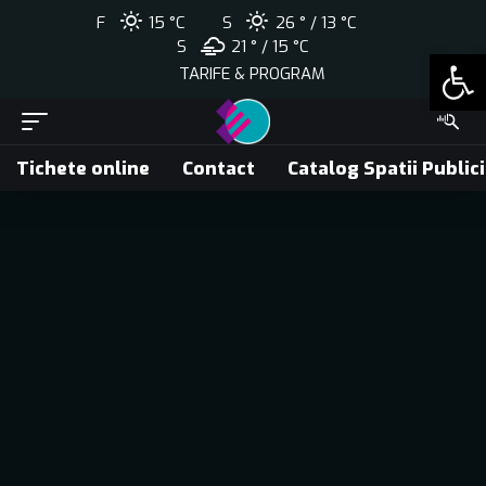
F
15 °C
S
26 °
13 °
C
S
21 °
15 °
C
Open
TARIFE & PROGRAM
Tichete online
Contact
Catalog Spatii Public