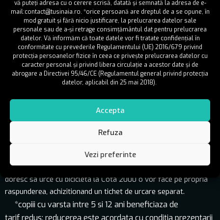
vă puteţi adresa cu o cerere scrisă, datată şi semnată la adresa de e-
2h oricand
63 lei
44 lei
mail:contact@tusinaia.ro. *orice persoană are dreptul de a se opune, în
mod gratuit şi fără nicio justificare, la prelucrarea datelor sale
personale sau de a-și retrage consimțământul dat pentru prelucrarea
4h oricand
119 lei
81 lei
datelor. Vă informăm că toate datele vor fi tratate confidențial în
conformitate cu prevederile Regulamentului (UE) 2016/679 privind
5 urcari
90 lei
53 lei
protecția persoanelor fizice în ceea ce privește prelucrarea datelor cu
caracter personal și privind libera circulație a acestor date și de
10 urcari
169 lei
116 lei
abrogare a Directivei 95/46/CE (Regulamentul general privind protecția
datelor, aplicabil din 25 mai 2018).
2 zile consecutive Luni-Vineri
231 lei
133 lei
Accepta
2 zile consecutive Weekend
238 lei
136 lei
Refuza
Urcarea la Cota 2000 nu este inclusa in oferta Bike Resort
Vezi preferinte
Sinaia intrucat la momentul actual nu exista un traseu de
mountain biking amenajat intre Cotele 2000 si 1400. Cei care
doresc sa urce cu bicicleta la Cota 2000 o vor face pe propria
raspunderea, achizitionand un tichet de urcare separat.
*copiii cu varsta intre 5 si 12 ani beneficiaza de
tarif redus: reducerea este acordata cu conditia prezentarii