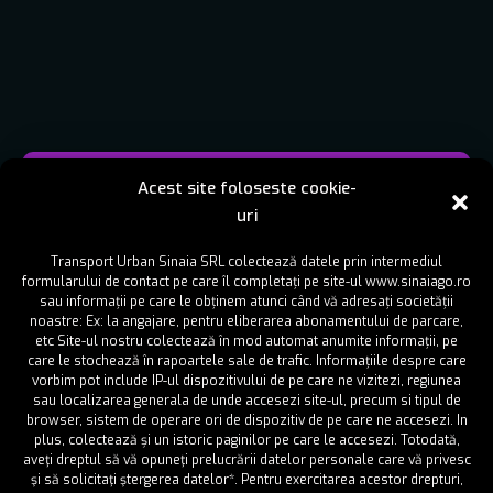
Trasee
Tarife & Program
Informatii
Decalog
Acest site foloseste cookie-
uri
Transport Urban Sinaia SRL colectează datele prin intermediul
PROGRAM:
formularului de contact pe care îl completați pe site-ul www.sinaiago.ro
sau informații pe care le obținem atunci când vă adresați societății
Gondola Sinaia (tronson 1000-1400):
09:00-17:00
noastre: Ex: la angajare, pentru eliberarea abonamentului de parcare,
etc Site-ul nostru colectează în mod automat anumite informații, pe
TARIFE:
care le stochează în rapoartele sale de trafic. Informațiile despre care
vorbim pot include IP-ul dispozitivului de pe care ne vizitezi, regiunea
sau localizarea generala de unde accesezi site-ul, precum si tipul de
browser, sistem de operare ori de dispozitiv de pe care ne accesezi. In
BikePass
Adulti
Copii
plus, colectează și un istoric paginilor pe care le accesezi. Totodată,
aveţi dreptul să vă opuneţi prelucrării datelor personale care vă privesc
1 zi
143 lei
83 lei
şi să solicitaţi ştergerea datelor*. Pentru exercitarea acestor drepturi,